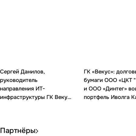
Сергей Данилов,
ГК «Векус»: долгов
руководитель
бумаги ООО «ЦКТ "
направления ИТ-
и ООО «Динтег» во
инфраструктуры ГК Векус,
портфель Иволга К
— финалист конкурса
«Лидеры России.
Команда» в категории
Партнёры
«Сборные управленческие