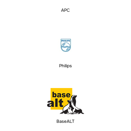
APC
Philips
BaseALT