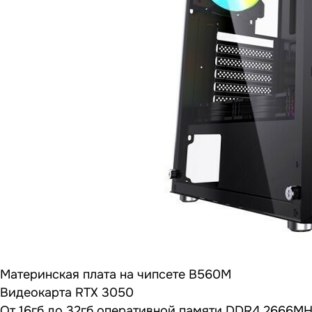
Материнская плата на чипсете B560M
Видеокарта RTX 3050
От 16гб до 32гб оперативной памяти DDR4 2666M