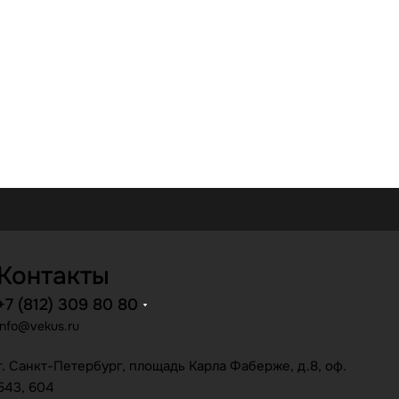
Контакты
+7 (812) 309 80 80
info@vekus.ru
г. Санкт-Петербург, площадь Карла Фаберже, д.8, оф.
543, 604